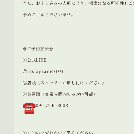
また、お申し込みの人数により、相席になる可能性もご
予めご了承くださいませ。
𖣔ご予約方法𖣔
①
公式LINE
②
InstagramのDM
③店頭（スタッフにお申し付けください）
④お電話（営業時間内のみ対応可能）
090-7246-8008
①〜④のいずれかでご予約ください。