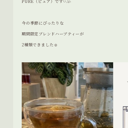
PURE（ピュア）です𓎤𓅮
今の季節にぴったりな
期間限定ブレンドハーブティーが
2種類できました☺︎