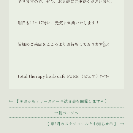
できますので、ぜひ、お気軽にご連絡くださいませ。
明日も12〜17時に、元気に営業いたします！
皆様のご来店をこころよりお待ちしております𓃱𓈒𓏸
total therapy herb cafe PURE （ピュア）𖤣𖥧𖥣𖡡𖥧
【 ✴︎おからテリーヌケーキ試食会を開催します✴︎ 】
一覧ページへ
【 ꕥ2月のスケジュールとお知らせꕥ 】