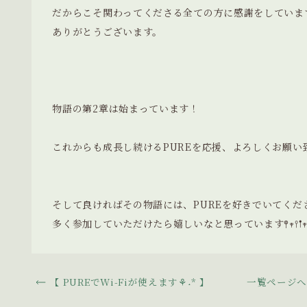
だからこそ関わってくださる全ての方に感謝をしています
ありがとうございます。
物語の第2章は始まっています！
これからも成長し続けるPUREを応援、よろしくお願い
そして良ければその物語には、PUREを好きでいてくだ
多く参加していただけたら嬉しいなと思っています𖤣𖥧𖥣𖡡𖥧
【 PUREでWi-Fiが使えます⚘˖* 】
一覧ページ