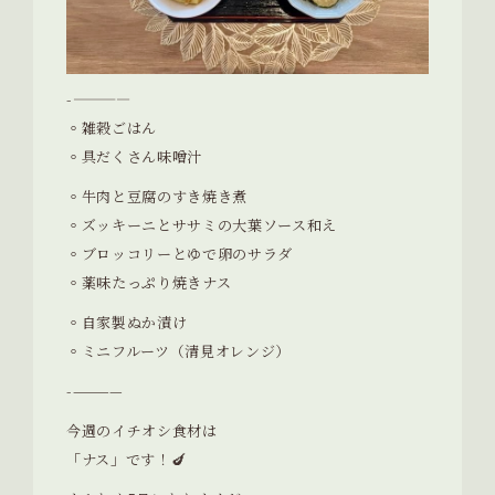
-————
◦雑穀ごはん
◦具だくさん味噌汁
◦牛肉と豆腐のすき焼き煮
◦ズッキーニとササミの大葉ソース和え
◦ブロッコリーとゆで卵のサラダ
◦薬味たっぷり焼きナス
◦自家製ぬか漬け
◦ミニフルーツ（清見オレンジ）
-————
今週のイチオシ食材は
「ナス」です！🍆