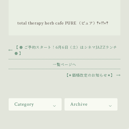
total therapy herb cafe PURE （ピュア）𖤣𖥧𖥣𖡡𖥧𖤣
【 𖣔 ご予約スタート！6月6日（土）はシネマJAZZランチ
𖣔 】
一覧ページへ
【✴︎価格改定のお知らせ✴︎】
Category
Archive