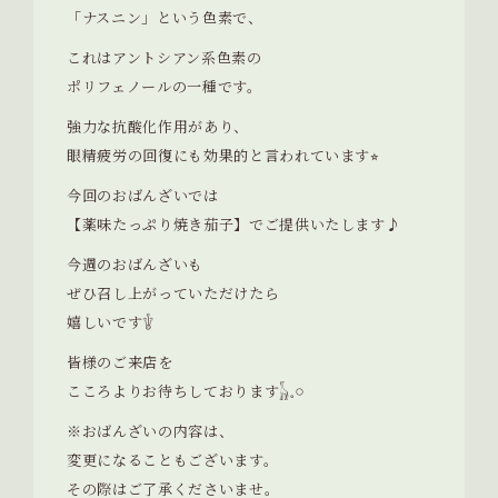
「ナスニン」という色素で、
これはアントシアン系色素の
ポリフェノールの一種です。
強力な抗酸化作用があり、
眼精疲労の回復にも効果的と言われています⭐︎
今回のおばんざいでは
【薬味たっぷり焼き茄子】でご提供いたします♪
今週のおばんざいも
ぜひ召し上がっていただけたら
嬉しいです𓇚
皆様のご来店を
こころよりお待ちしております𓃱𓈒𓏸
※おばんざいの内容は、
変更になることもございます。
その際はご了承くださいませ。