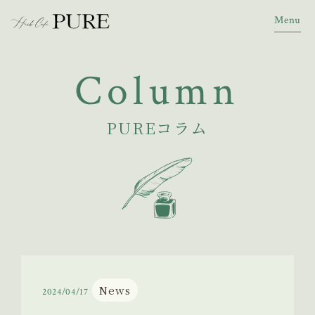
Menu
Column
PUREコラム
News
2024/04/17